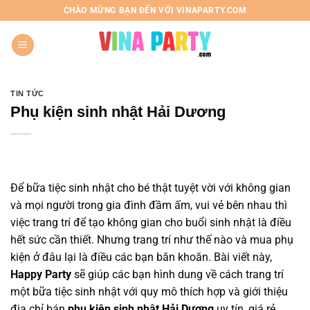
Chuyển
CHÀO MỪNG BẠN ĐẾN VỚI VINAPARTY.COM
đến
nội
dung
TIN TỨC
Phụ kiện sinh nhật Hải Dương
Để bữa tiệc sinh nhật cho bé thật tuyệt vời với không gian
và mọi người trong gia đình đầm ấm, vui vẻ bên nhau thì
việc trang trí để tạo không gian cho buổi sinh nhật là điều
hết sức cần thiết. Nhưng trang trí như thế nào và mua phụ
kiện ở đâu lại là điều các bạn băn khoăn. Bài viết này,
Happy Party
sẽ giúp các bạn hình dung về cách trang trí
một bữa tiệc sinh nhật với quy mô thích hợp và giới thiệu
địa chỉ bán
phụ kiện sinh nhật Hải Dương
uy tín, giá rẻ.