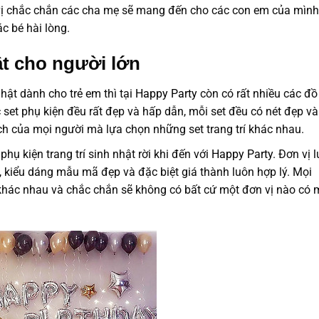
 vị chắc chắn các cha mẹ sẽ mang đến cho các con em của mình
c bé hài lòng.
ật cho người lớn
hật dành cho trẻ em thì tại
Happy Party
còn có rất nhiều các đồ
c set phụ kiện đều rất đẹp và hấp dẫn, mỗi set đều có nét đẹp và
ch của mọi người mà lựa chọn những set trang trí khác nhau.
ụ kiện trang trí sinh nhật rời khi đến với
Happy Party
. Đơn vị 
 kiểu dáng mẫu mã đẹp và đặc biệt giá thành luôn hợp lý. Mọi
ị khác nhau và chắc chắn sẽ không có bất cứ một đơn vị nào có