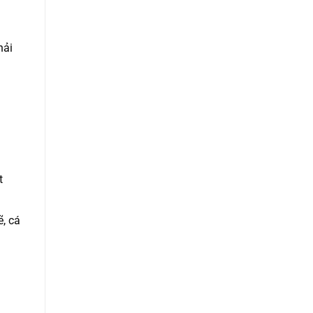
hải
t
, cá