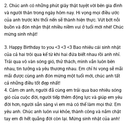
2. Chúc anh có những phút giây thật tuyệt vời bên gia đình
và người thân trong ngày hôm nay. Hi vọng mọi điều ước
của anh trước khi thổi nến sẽ thành hiện thực. Vứt bớt nỗi
buồn và đón nhận thật nhiều niềm vui ở tuổi mới nhé! Chúc
mừng sinh nhật!
3. Happy Birthday to you <3 <3 <3 Bao nhiêu cái sinh nhật
của cả hai trôi qua kể từ khi hai đứa biết nhau rồi anh nhỉ.
Trải qua vô vàn sóng gió, thử thách, mình vẫn luôn bên
nhau, tin tưởng và yêu thương nhau. Em chỉ hi vọng sẽ mãi
mãi được cùng anh đón mừng một tuổi mới, chúc anh tất
cả những điều tốt đẹp nhất!
4. Cảm ơn anh, người đã cùng em trải qua bao nhiêu sóng
gió của cuộc đời, người tiếp thêm động lực và giúp em yêu
đời hơn, người sẵn sàng vì em mà có thể làm mọi thứ. Em
yêu anh. Chúc anh luôn vui khỏe, thành công và nắm chặt
tay em đi hết quãng đời còn lại. Mừng sinh nhật của anh!