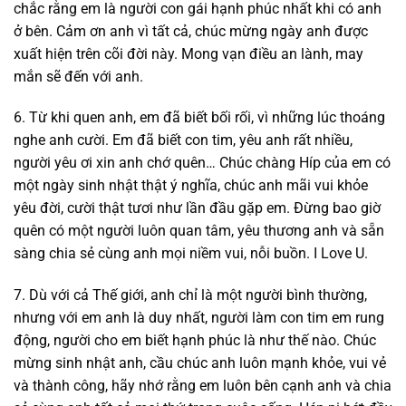
chắc rằng em là người con gái hạnh phúc nhất khi có anh
ở bên. Cảm ơn anh vì tất cả, chúc mừng ngày anh được
xuất hiện trên cõi đời này. Mong vạn điều an lành, may
mắn sẽ đến với anh.
6. Từ khi quen anh, em đã biết bối rối, vì những lúc thoáng
nghe anh cười. Em đã biết con tim, yêu anh rất nhiều,
người yêu ơi xin anh chớ quên… Chúc chàng Híp của em có
một ngày sinh nhật thật ý nghĩa, chúc anh mãi vui khỏe
yêu đời, cười thật tươi như lần đầu gặp em. Đừng bao giờ
quên có một người luôn quan tâm, yêu thương anh và sẵn
sàng chia sẻ cùng anh mọi niềm vui, nỗi buồn. I Love U.
7. Dù với cả Thế giới, anh chỉ là một người bình thường,
nhưng với em anh là duy nhất, người làm con tim em rung
động, người cho em biết hạnh phúc là như thế nào. Chúc
mừng sinh nhật anh, cầu chúc anh luôn mạnh khỏe, vui vẻ
và thành công, hãy nhớ rằng em luôn bên cạnh anh và chia