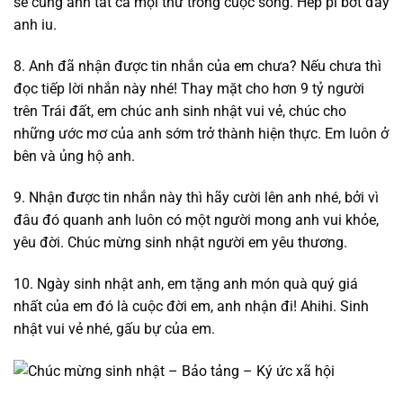
sẻ cùng anh tất cả mọi thứ trong cuộc sống. Hép pi bớt đầy
anh iu.
8. Anh đã nhận được tin nhắn của em chưa? Nếu chưa thì
đọc tiếp lời nhắn này nhé! Thay mặt cho hơn 9 tỷ người
trên Trái đất, em chúc anh sinh nhật vui vẻ, chúc cho
những ước mơ của anh sớm trở thành hiện thực. Em luôn ở
bên và ủng hộ anh.
9. Nhận được tin nhắn này thì hãy cười lên anh nhé, bởi vì
đâu đó quanh anh luôn có một người mong anh vui khỏe,
yêu đời. Chúc mừng sinh nhật người em yêu thương.
10. Ngày sinh nhật anh, em tặng anh món quà quý giá
nhất của em đó là cuộc đời em, anh nhận đi! Ahihi. Sinh
nhật vui vẻ nhé, gấu bự của em.