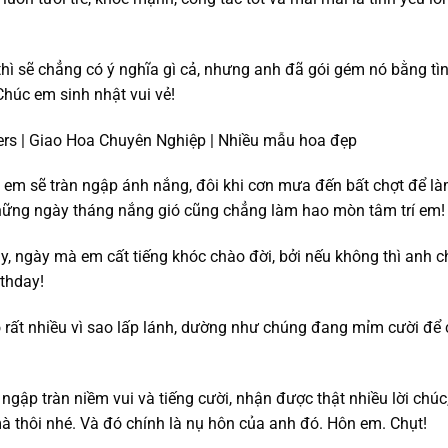
hì sẽ chẳng có ý nghĩa gì cả, nhưng anh đã gói gém nó bằng tì
húc em sinh nhật vui vẻ!
em sẽ tràn ngập ánh nắng, đôi khi cơn mưa đến bất chợt để l
những ngày tháng nắng gió cũng chẳng làm hao mòn tâm trí em!
, ngày mà em cất tiếng khóc chào đời, bởi nếu không thì anh 
rthday!
ó rất nhiều vì sao lấp lánh, dường như chúng đang mỉm cười để
gập tràn niềm vui và tiếng cười, nhận được thật nhiều lời chúc
à thôi nhé. Và đó chính là nụ hôn của anh đó. Hôn em. Chụt!