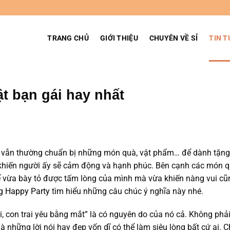
TRANG CHỦ
GIỚI THIỆU
CHUYÊN VỀ SỈ
TIN T
t bạn gái hay nhất
rai vẫn thường chuẩn bị những món quà, vật phẩm… để dành tặn
khiến người ấy sẽ cảm động và hạnh phúc. Bên cạnh các món 
để vừa bày tỏ được tấm lòng của mình mà vừa khiến nàng vui cũ
ng
Happy Party
tìm hiểu những câu chúc ý nghĩa này nhé.
i, con trai yêu bằng mắt” là có nguyên do của nó cả. Không phả
mà những lời nói hay đẹp vốn dĩ có thể làm siêu lòng bất cứ ai. 