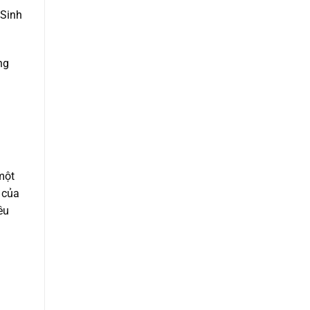
 Sinh
ng
một
 của
êu