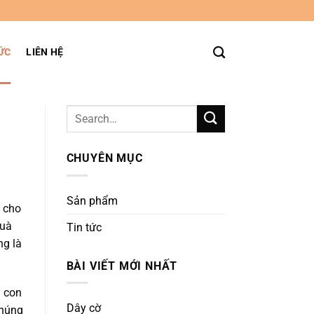
ỨC
LIÊN HỆ
CHUYÊN MỤC
Sản phẩm
g cho
quà
Tin tức
ng là
BÀI VIẾT MỚI NHẤT
i con
Dây cờ
Chúng