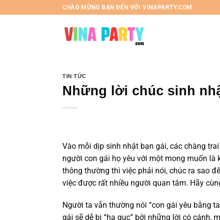
Chuyển
CHÀO MỪNG BẠN ĐẾN VỚI VINAPARTY.COM
đến
nội
dung
TIN TỨC
Những lời chúc sinh nhậ
Vào mỗi dịp sinh nhật bạn gái, các chàng t
người con gái họ yêu với một mong muốn là 
thông thường thì việc phải nói, chúc ra sao 
việc được rất nhiều người quan tâm. Hãy cù
Người ta vẫn thường nói “con gái yêu bằng ta
gái sẽ dễ bị “hạ gục” bởi những lời có cánh, 