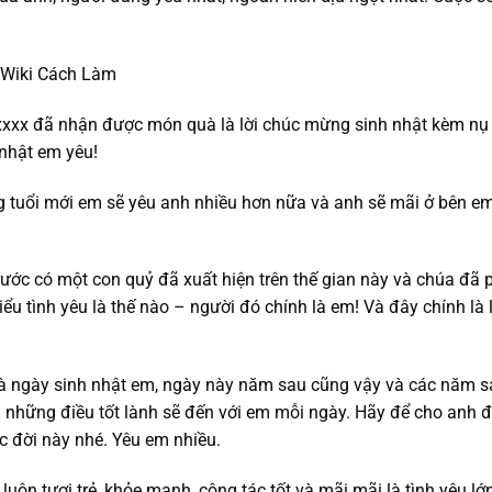
xxx đã nhận được món quà là lời chúc mừng sinh nhật kèm nụ
 nhật em yêu!
 tuổi mới em sẽ yêu anh nhiều hơn nữa và anh sẽ mãi ở bên e
ước có một con quỷ đã xuất hiện trên thế gian này và chúa đã 
ểu tình yêu là thế nào – người đó chính là em! Và đây chính là 
à ngày sinh nhật em, ngày này năm sau cũng vậy và các năm s
những điều tốt lành sẽ đến với em mỗi ngày. Hãy để cho anh 
 đời này nhé. Yêu em nhiều.
ôn tươi trẻ, khỏe mạnh, công tác tốt và mãi mãi là tình yêu lớ