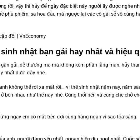
ờng rồi, vậy thì hãy để ngày đặc biệt này người ấy được nghe n
hề phù phiếm, sa hoa đâu mà ngược lại các cô gái sẽ vô cùng 
sinh nhật bạn gái hay nhất và hiệu 
t gần gũi, dễ thương mà mà không kém phần lãng mạn, hãy th
ay nhất dưới đây nhé.
nh không thể rời xa mất rồi… vì thế sinh nhật năm nay, năm sau
ở bên nhau như thế này nhé. Cùng thổi nến và cùng che chở ch
ng ngày em có mặt trên đời cùng hàng ngàn vì sao tỏa sáng.
a anh, người đáng yêu nhất, ngoan hiền dịu ngọt nhất. Cuộc s