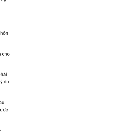
 hôn
m cho
phái
lý do
au
được
n