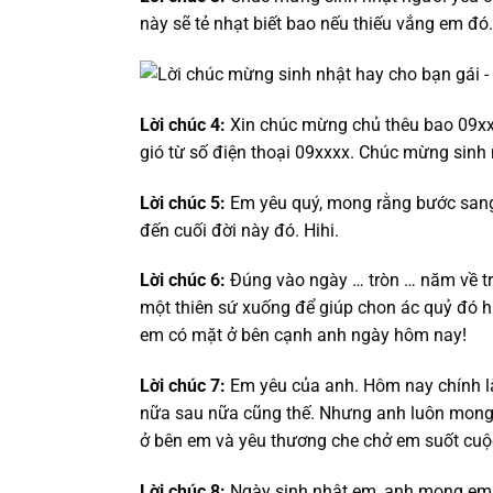
này sẽ tẻ nhạt biết bao nếu thiếu vắng em đó.
Lời chúc 4:
Xin chúc mừng chủ thêu bao 09xx
gió từ số điện thoại 09xxxx. Chúc mừng sinh
Lời chúc 5:
Em yêu quý, mong rằng bước sang
đến cuối đời này đó. Hihi.
Lời chúc 6:
Đúng vào ngày … tròn … năm về tr
một thiên sứ xuống để giúp chon ác quỷ đó hi
em có mặt ở bên cạnh anh ngày hôm nay!
Lời chúc 7:
Em yêu của anh. Hôm nay chính l
nữa sau nữa cũng thế. Nhưng anh luôn mong 
ở bên em và yêu thương che chở em suốt cuộc
Lời chúc 8:
Ngày sinh nhật em, anh mong em lu