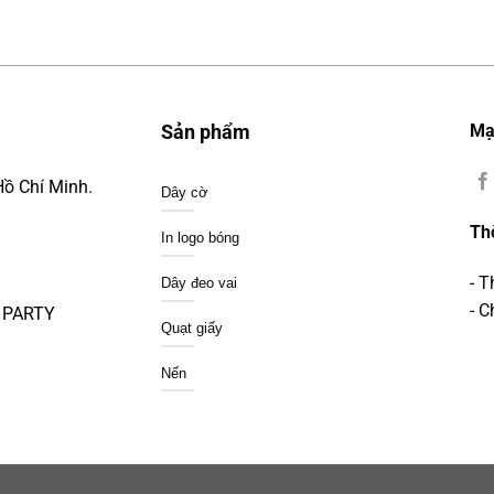
Mạ
Sản phẩm
Hồ Chí Minh.
Dây cờ
Th
In logo bóng
- 
Dây đeo vai
- C
A PARTY
Quạt giấy
Nến