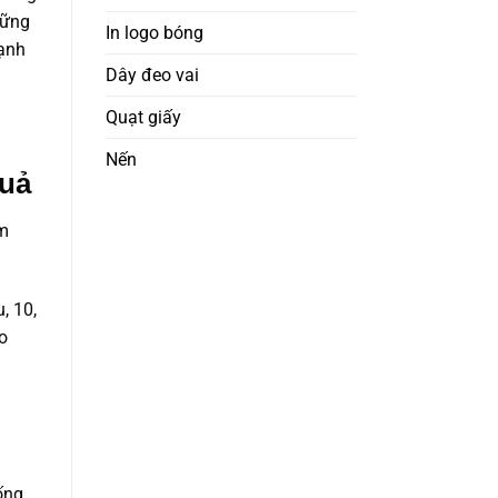
hững
In logo bóng
hạnh
Dây đeo vai
Quạt giấy
Nến
quả
am
, 10,
o
ống