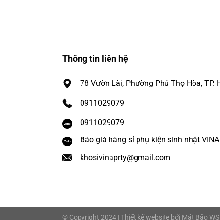
Thông tin liên hệ
78 Vườn Lài, Phường Phú Thọ Hòa, TP. 
0911029079
0911029079
Báo giá hàng sỉ phụ kiện sinh nhật VIN
khosivinaprty@gmail.com
© Copyright 2024 | Thiết kế website bởi
Mắt Bão WS