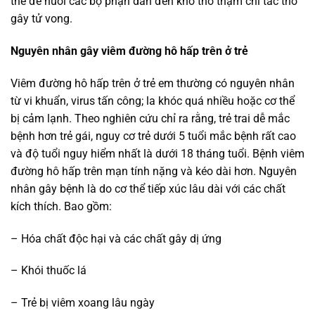
thể để nuôi các bộ phận dẫn đến khó thở thậm chí tắc thở
gây tử vong.
Nguyên nhân gây viêm đường hô hấp trên ở trẻ
Viêm đường hô hấp trên ở trẻ em thường có nguyên nhân
từ vi khuẩn, virus tấn công; la khóc quá nhiều hoặc cơ thể
bị cảm lạnh. Theo nghiên cứu chỉ ra rằng, trẻ trai dễ mắc
bệnh hơn trẻ gái, nguy cơ trẻ dưới 5 tuổi mắc bệnh rất cao
và độ tuổi nguy hiểm nhất là dưới 18 tháng tuổi. Bệnh viêm
đường hô hấp trên mạn tính nặng và kéo dài hơn. Nguyên
nhân gây bệnh là do cơ thể tiếp xúc lâu dài với các chất
kích thích. Bao gồm:
– Hóa chất độc hại và các chất gây dị ứng
– Khói thuốc lá
– Trẻ bị viêm xoang lâu ngày