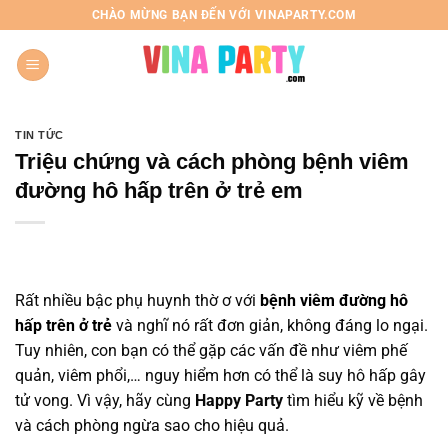
Chuyển
CHÀO MỪNG BẠN ĐẾN VỚI VINAPARTY.COM
đến
nội
dung
TIN TỨC
Triệu chứng và cách phòng bệnh viêm
đường hô hấp trên ở trẻ em
Rất nhiều bậc phụ huynh thờ ơ với
bệnh viêm đường hô
hấp trên ở trẻ
và nghĩ nó rất đơn giản, không đáng lo ngại.
Tuy nhiên, con bạn có thể gặp các vấn đề như viêm phế
quản, viêm phổi,… nguy hiểm hơn có thể là suy hô hấp gây
tử vong. Vì vậy, hãy cùng
Happy Party
tìm hiểu kỹ về bệnh
và cách phòng ngừa sao cho hiệu quả.