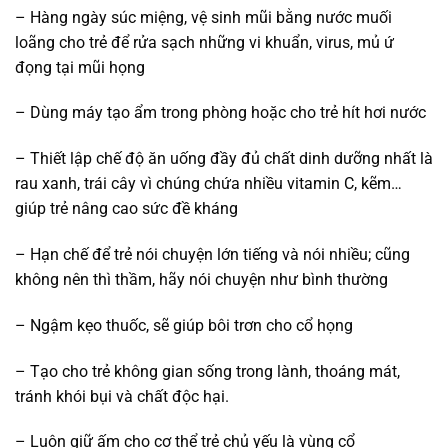
– Hàng ngày súc miệng, vệ sinh mũi bằng nước muối
loãng cho trẻ để rửa sạch những vi khuẩn, virus, mủ ứ
đọng tại mũi họng
– Dùng máy tạo ẩm trong phòng hoặc cho trẻ hít hơi nước
– Thiết lập chế độ ăn uống đầy đủ chất dinh dưỡng nhất là
rau xanh, trái cây vì chúng chứa nhiều vitamin C, kẽm…
giúp trẻ nâng cao sức đề kháng
– Hạn chế để trẻ nói chuyện lớn tiếng và nói nhiều; cũng
không nên thì thầm, hãy nói chuyện như bình thường
– Ngậm kẹo thuốc, sẽ giúp bôi trơn cho cổ họng
– Tạo cho trẻ không gian sống trong lành, thoáng mát,
tránh khói bụi và chất độc hại.
– Luôn giữ ấm cho cơ thể trẻ chủ yếu là vùng cổ