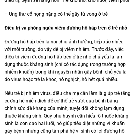
điều trị, bệnh sẽ nặng hơn. Trẻ khó thở, khó nuốt, viêm phổi
– Ung thư cổ họng nặng có thể gây tử vong ở trẻ
Điều trị và phòng ngừa viêm đường hô hấp trên ở trẻ nhỏ
Đường hô hấp trên là nơi chịu ảnh hưởng, tiếp xúc nhiều
với môi trường, do vậy dễ bị viêm nhiễm. Trước đây, việc
điều trị viêm đường hô hấp trên ở trẻ nhỏ chủ yếu là lạm
dụng thuốc kháng sinh (chỉ có tác dụng trong trường hợp
nhiễm khuẩn) trong khi nguyên nhân gây bệnh chủ yếu là
do virus hoặc trẻ la khóc, nô nghịch, hò hét quá nhiều.
Nếu trẻ bị nhiễm virus, điều cha mẹ cần làm là giúp trẻ tăng
cường hệ miễn dịch để cơ thể trẻ vượt qua bệnh bằng
chính sức đề kháng của mình, tuyệt đối không lạm dụng
thuốc kháng sinh. Quý phụ huynh cần hiểu rõ thuốc kháng
sinh là con dao hai lưỡi, nó giúp tiêu diệt những vi khuẩn
gây bệnh nhưng cũng tàn phá hệ vi sinh có lợi đường hô