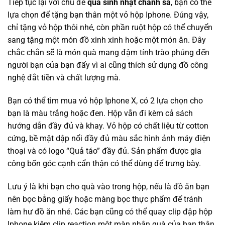
Tiếp tục lại với chủ đề
quà sinh nhật chanh sả
, bạn có thể
lựa chọn để tặng bạn thân một vỏ hộp Iphone. Đúng vậy,
chỉ tặng vỏ hộp thôi nhé, còn phần ruột hộp có thể chuyển
sang tặng một món đồ xinh xinh hoặc một món ăn. Đây
chắc chắn sẽ là món quà mang đậm tính trào phúng đến
người bạn của bạn đấy vì ai cũng thích sử dụng đồ công
nghệ đắt tiền và chất lượng mà.
Bạn có thể tìm mua vỏ hộp Iphone X, có 2 lựa chọn cho
bạn là màu trắng hoặc đen. Hộp vẫn đi kèm cả sách
hướng dẫn đầy đủ và khay. Vỏ hộp có chất liệu từ cotton
cứng, bề mặt dập nổi đầy đủ màu sắc hình ảnh máy điện
thoại và có logo “Quả táo” đầy đủ. Sản phẩm được gia
công bốn góc cạnh cẩn thận có thể dùng để trưng bày.
Lưu ý là khi bạn cho quà vào trong hộp, nếu là đồ ăn bạn
nên bọc bằng giấy hoặc màng bọc thực phẩm để tránh
làm hư đồ ăn nhé. Các bạn cũng có thể quay clip đập hộp
Iphone kiêm clip reaction một màn nhận quà của bạn thân