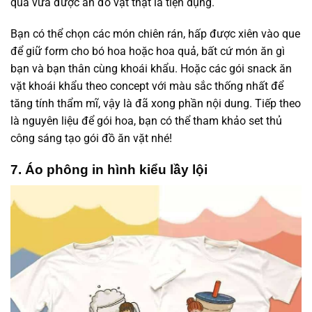
quà vừa được ăn đồ vặt thật là tiện dụng.
Bạn có thể chọn các món chiên rán, hấp được xiên vào que
để giữ form cho bó hoa hoặc hoa quả, bất cứ món ăn gì
bạn và bạn thân cùng khoái khẩu. Hoặc các gói snack ăn
vặt khoái khẩu theo concept với màu sắc thống nhất để
tăng tính thẩm mĩ, vậy là đã xong phần nội dung. Tiếp theo
là nguyên liệu để gói hoa, bạn có thể tham khảo set thủ
công sáng tạo gói đồ ăn vặt nhé!
7. Áo phông in hình kiểu lầy lội