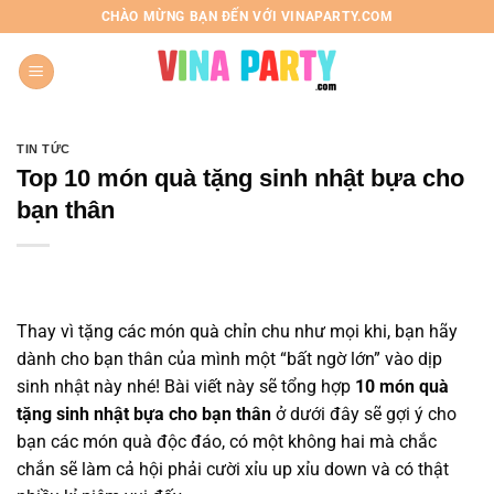
Chuyển
CHÀO MỪNG BẠN ĐẾN VỚI VINAPARTY.COM
đến
nội
dung
TIN TỨC
Top 10 món quà tặng sinh nhật bựa cho
bạn thân
Thay vì tặng các món quà chỉn chu như mọi khi, bạn hãy
dành cho bạn thân của mình một “bất ngờ lớn” vào dịp
sinh nhật này nhé! Bài viết này sẽ tổng hợp
10 món quà
tặng sinh nhật bựa cho bạn thân
ở dưới đây sẽ gợi ý cho
bạn các món quà độc đáo, có một không hai mà chắc
chắn sẽ làm cả hội phải cười xỉu up xỉu down và có thật