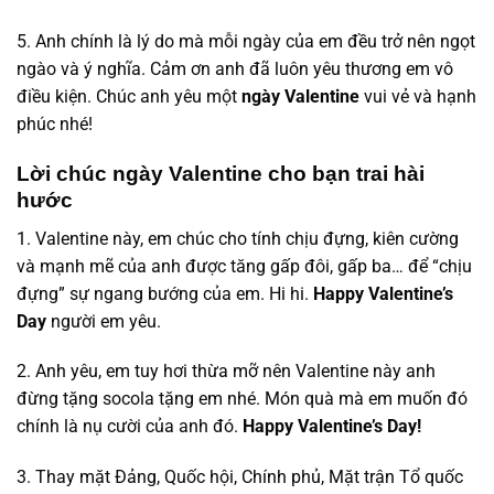
5. Anh chính là lý do mà mỗi ngày của em đều trở nên ngọt
ngào và ý nghĩa. Cảm ơn anh đã luôn yêu thương em vô
điều kiện. Chúc anh yêu một
ngày Valentine
vui vẻ và hạnh
phúc nhé!
Lời chúc ngày Valentine cho bạn trai hài
hước
1. Valentine này, em chúc cho tính chịu đựng, kiên cường
và mạnh mẽ của anh được tăng gấp đôi, gấp ba… để “chịu
đựng” sự ngang bướng của em. Hi hi.
Happy Valentine’s
Day
người em yêu.
2. Anh yêu, em tuy hơi thừa mỡ nên Valentine này anh
đừng tặng socola tặng em nhé. Món quà mà em muốn đó
chính là nụ cười của anh đó.
Happy Valentine’s Day!
3. Thay mặt Đảng, Quốc hội, Chính phủ, Mặt trận Tổ quốc