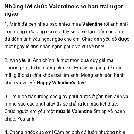
Những lời chúc Valentine cho bạn trai ngọt
ngào
1. Mình đã bên nhau bao nhiêu mùa
Valentine
rồi anh nhỉ?
Em mong ước rằng con số đây sẽ là vô tận. Cảm ơn anh
đã dành tình yêu ngọt ngào cho em. Chúc anh yêu có được
một ngày lễ tình nhân hạnh phúc và vui vẻ nhé!
2. Anh yêu à! Anh chính là một món quà quý giá mà
Thượng Đế đã ban tặng cho em. Em sẽ cố gắng để mãi
mãi giữ chặt chìa khóa trái tim anh. Mong anh luôn hạnh
phúc và vui vẻ.
Happy Valentine’s Day!
3. Em luôn trân trọng các giây phút được ở gần bên anh và
mong sao các phút giây ấy sẽ chẳng khi nào kết thúc.
Chúc người em yêu một
mùa lễ Valentine
ấm áp và hạnh
phúc. Yêu anh!
4. Chàng ngốc của em! Cảm ơn anh đã luôn nhường nhịn