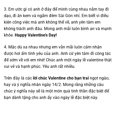
3. Em ước gì có anh ở đây để mình cùng nhau nắm tay đi
dạo, đi ăn kem và ngắm đêm Sài Gòn nhỉ. Em biết vì điều
kiện công việc mà anh không thể về, anh yên tâm em
không trách anh đâu. Mong anh mãi luôn bình an và mạnh
khỏe.
Happy Valentine’s Day!
4. Mặc dù xa nhau nhưng em vẫn mãi luôn cảm nhận
được hơi ấm tình yêu của anh. Anh cứ yên tâm đí công tác
để sớm về với em nhé! Chúc anh một ngày lễ valentine thật
vui vẻ và hạnh phúc. Yêu anh rất nhiều.
Trên đây là các
lời chúc Valentine cho bạn trai
ngọt ngào,
hay và ý nghĩa nhân ngày 14/2. Mong rằng những câu
chúc ý nghĩa này sẽ là một món quà tinh thần đặc biệt để
bạn dành tặng cho anh ấy vào ngày lễ đặc biệt này.