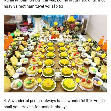
Nghĩa là: Cám ơn con trai yêu, bố mẹ rất tự hào. Chúc một
ngày và một năm tuyệt vời sắp tới
4. A wonderful person, always has a wonderful life. And, so
shall you. Have a fantastic birthday!