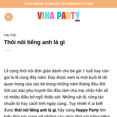
Chuyển
CHÀO MỪNG BẠN ĐẾN VỚI VINAPARTY.COM
đến
nội
dung
TIN TỨC
Thôi nôi tiếng anh là gì
Lễ cúng thôi nôi đơn giản dành cho bé gái 1 tuổi hay còn
gọi là lễ cúng đầy năm. Đây được xem là một buổi lễ rất
quan trọng của các bé trong những năm tháng đầu đời.
Với các bậc phụ huynh lần đầu làm cha mẹ, chắc hẳn sẽ
có nhiều điều bở ngỡ, thiếu sót. Những vật lễ, công tác
chuẩn bị hay cách tính ngày cúng…Tuy nhiên ít ai biết
được
thôi nôi tiếng anh là gì
, hãy cùng
Happy Party
tìm
hiểu thôi nôi cùng với những câu chúc thôi nôi bằng tiếng