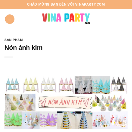
Chuyển
CHÀO MỪNG BẠN ĐẾN VỚI VINAPARTY.COM
đến
nội
dung
SẢN PHẨM
Nón ánh kim