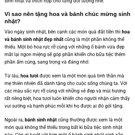
sinh nhật và thích hợp cho từng đối tượng nhé.
Vì sao nên tặng hoa và bánh chúc mừng sinh
nhật?
Vào ngày sinh nhật, bên cạnh các món quà đắt tiền thì
hoa
và bánh sinh nhật đẹp nhất
cũng là một phần không thể
thiếu. Một bó hoa rực rỡ cùng với những ổ bánh vừa đẹp
mắt lại ngon miệng sẽ góp phần khiến cho bữa tiệc thêm
phần ấm cúng, sang trọng và đáng nhớ.
Từ lâu,
hoa tươi
được xem là một món quà tinh thần mà
mẹ thiên nhiên đã dành tặng cho cuộc sống chúng ta. Với
các màu sắc rực rỡ cùng với những vẻ đẹp và mùi hương
rất riêng biệt, hoa tươi luôn khiến cho người nhận cảm thấy
vui sướng và hạnh phúc mỗi khi họ được ai đó gởi tặng.
Ngoài ra,
bánh sinh nhật
cũng thường được xem là một
món quà không thể thiếu trong bất kì bữa tiệc sinh nhật
nào. Còn gì tuyệt vời hơn một ổ bánh sinh nhật xinh xắn