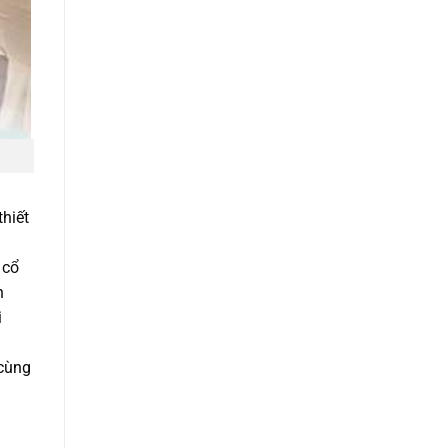
thiết
 cổ
n
i
 cùng