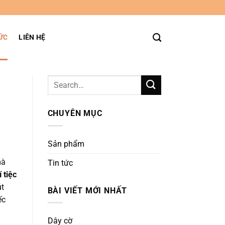
ỨC
LIÊN HỆ
CHUYÊN MỤC
Sản phẩm
mà
Tin tức
 tiệc
út
BÀI VIẾT MỚI NHẤT
ếc
Dây cờ