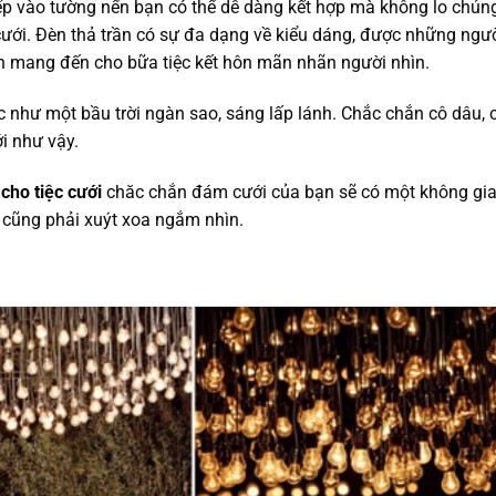
iếp vào tường nển bạn có thể dễ dàng kết hợp mà không lo chún
cưới. Đèn thả trần có sự đa dạng về kiểu dáng, được những ngư
nên mang đến cho bữa tiệc kết hôn mãn nhãn người nhìn.
c như một bầu trời ngàn sao, sáng lấp lánh. Chắc chắn cô dâu, 
i như vậy.
 cho tiệc cưới
chăc chắn đám cưới của bạn sẽ có một không gi
n cũng phải xuýt xoa ngắm nhìn.