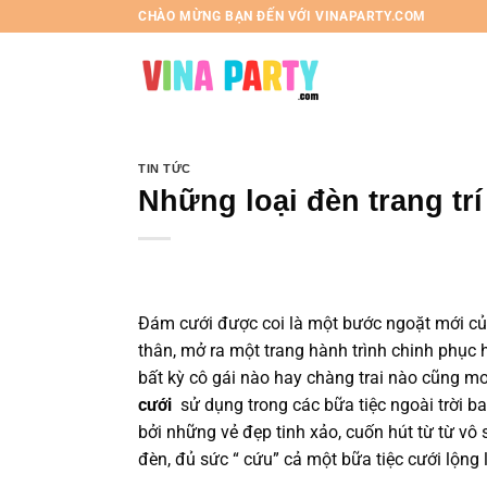
Chuyển
CHÀO MỪNG BẠN ĐẾN VỚI VINAPARTY.COM
đến
nội
dung
TIN TỨC
Những loại đèn trang trí
Đám cưới được coi là một bước ngoặt mới củ
thân, mở ra một trang hành trình chinh phục 
bất kỳ cô gái nào hay chàng trai nào cũng m
cưới
sử dụng trong các bữa tiệc ngoài trời ba
bởi những vẻ đẹp tinh xảo, cuốn hút từ từ vô s
đèn, đủ sức “ cứu” cả một bữa tiệc cưới lộng 