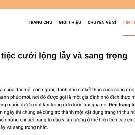
TRANG CHỦ
GIỚI THIỆU
CHUYÊN VỀ SỈ
TIN T
 tiệc cưới lộng lẫy và sang trọng
a cuộc đời mỗi con người, đánh dấu sự kết thúc cuộc sống độc
hạnh phúc mới, nơi đó được gọi là một gia đình nhỏ đích thực 
ong muốn được một lần trong đời được trải qua nó.
Đèn trang trí
n ngày thì chúng sẽ cũng trở thành một vật dụng trang trí thu h
ố những chi tiết trang trí cầu ỳ, ấn tượng ở thể hiện trên các chi
lẫy và sang trọng nhất.