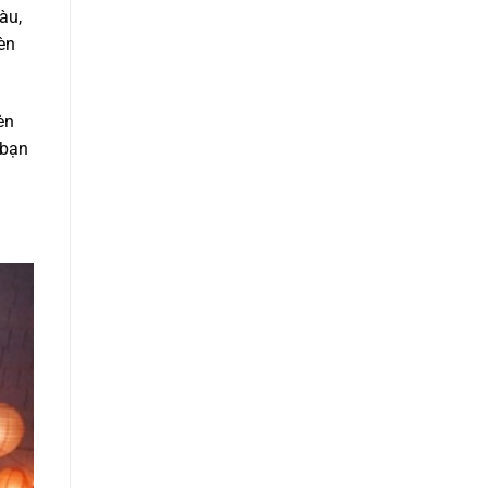
àu,
đèn
èn
 bạn