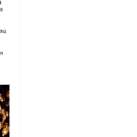
g
ời
chú
an