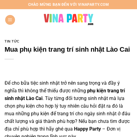
Chuyển
CHÀO MỪNG BẠN ĐẾN VỚI VINAPARTY.COM
đến
nội
dung
TIN TỨC
Mua phụ kiện trang trí sinh nhật Lào Cai
Để cho bữa tiệc sinh nhật trở nên sang trọng và đầy ý
nghĩa thì không thể thiếu được những
phụ kiện trang trí
sinh nhật Lào Cai
. Tùy từng đối tượng sinh nhật mà lựa
chọn phụ kiện cho hợp lý tuy nhiên câu hỏi đặt ra đó là
mua những phụ kiện để trang trí cho ngày sinh nhật ở đâu
chất lượng và giá thành phù hợp? Nếu bạn chưa tìm được
địa chỉ phù hợp thì hãy ghé qua
Happy Party
– Đơn vị
chuyên nghiệp trong lĩnh vực này.