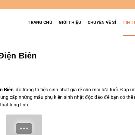
TRANG CHỦ
GIỚI THIỆU
CHUYÊN VỀ SỈ
TIN T
Điện Biên
ện Biên
, đồ trang trí tiệc sinh nhật giá rẻ cho mọi lứa tuổi. Đáp ứ
 cung cấp những mẫu
phụ kiện sinh nhật
độc đáo để bạn có thể
thật lung linh.