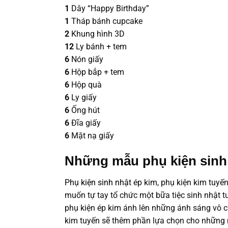
1
Dây “Happy Birthday”
1
Tháp bánh cupcake
2
Khung hình 3D
12
Ly bánh + tem
6
Nón giấy
6
Hộp bắp + tem
6
Hộp quà
6
Ly giấy
6
Ống hút
6
Đĩa giấy
6
Mặt nạ giấy
Những mẫu phụ kiện sinh 
Phụ kiện sinh nhật
ép kim, phụ kiện kim tuyế
muốn tự tay tổ chức một bữa tiệc sinh nhật t
phụ kiện ép kim ánh lên những ánh sáng vô c
kim tuyến sẽ thêm phần lựa chọn cho nhữn