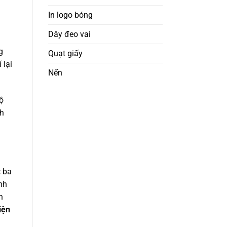
In logo bóng
Dây đeo vai
g
Quạt giấy
 lại
Nến
ộ
nh
c ba
inh
h
iện