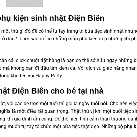
ụ kiện sinh nhật Điện Biên
t thứ gì đó để có thể tự tay trang trí bữa tiệc sinh nhật nhưn
 ở đâu? Làm sao để có những mẫu phụ kiện đẹp nhưng chi phí
 cần cái click chuột đặt hàng là bạn có thể sở hữu ngay những b
ẹp mà không cần đi đâu tìm kiếm cả. Với dịch vụ giao hàng nha
lòng khi đến với
Happy Party
.
ật Điện Biên cho bé tại nhà
t, với các bé tròn một tuổi thì gọi là ngày
thôi nôi.
Cho nên việ
ghĩa là một điều rất quan trọng. Thật thú vị khi một buổi tiệc s
ông khí gia đình ấm cúng. Để thể hiện tình cảm thân thương dàn
ờng muốn tự tay tổ chức một bữa tiệc thật đẹp. Những bộ
phụ k