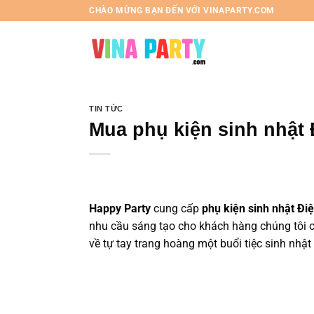
Chuyển
CHÀO MỪNG BẠN ĐẾN VỚI VINAPARTY.COM
đến
nội
dung
TIN TỨC
Mua phụ kiện sinh nhật 
Happy Party
cung cấp
phụ kiện sinh nhật Đi
nhu cầu sáng tạo cho khách hàng chúng tôi
về tự tay trang hoàng một buổi tiệc sinh nhật 