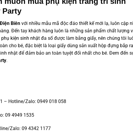
n muốn mua phụ kiện trang trí sinh
 Party
 Điện Biên
với nhiều mẫu mã độc đáo thiết kế mới lạ, luôn cập n
àng. Đến tay khách hàng luôn là những sản phẩm chất lượng v
m
phụ kiện sinh nhật
đa số được làm bằng giấy, nên chúng tôi lu
àn cho bé, đặc biệt là loại giấy dùng sản xuất hộp đựng bắp r
à sinh nhật để đảm bảo an toàn tuyệt đối nhất cho bé. Đem đến s
rty
.
1 – Hotline/Zalo: 0949 018 058
lo: 09 4949 1535
line/Zalo: 09 4342 1177