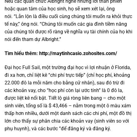
Nếu các quan chức Albright nghe những lời than phiền
hoặc quan tâm của học sinh, họ sẽ xem xét lại, ông
nói. “Lẫn lộn là điều cuối cùng chúng tôi muốn ra khỏi thực
tế này,” ông nói. “Chúng tôi muốn các gia đình tiềm năng
của chúng tôi được rõ ràng về nghĩa vụ tài chính của họ khi
nói đến tham dự Albright.”
Tìm hiểu thêm:
http://maytinhcasio.zohosites.com/
Đại học Full Sail, một trường đại học vì lợi nhuận ở Florida,
đi xa hơn, chỉ liệt kê “chi phí trực tiếp” (chỉ học phí, khoảng
22.000 đô la mỗi năm cho bằng cử nhân), sau đó trừ đi
các khoản vay, cho “học phí còn lại ước tính” là 0 đô la,
được liệt kê nổi bật. Tiết lộ giá ròng liên bang – cho một
sinh viên, tổng số là $ 43,466 – nằm trong một ô màu xám
thấp hơn nhiều, dưới một danh sách các chi phí, một đồ thị
lớn cho thấy sự phân chia các khoản vay (sinh viên so với
phụ huynh), và các bước ”để đăng ký và đăng ký.