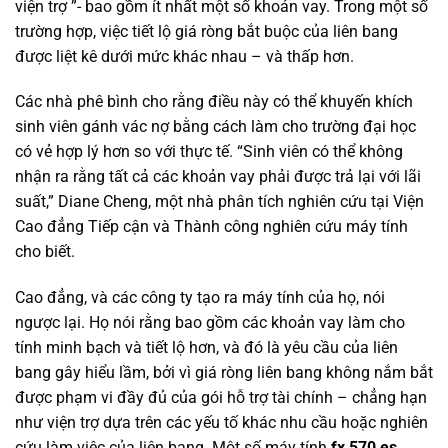
viện trợ ”- bao gồm ít nhất một số khoản vay. Trong một số
trường hợp, việc tiết lộ giá ròng bắt buộc của liên bang
được liệt kê dưới mức khác nhau – và thấp hơn.
Các nhà phê bình cho rằng điều này có thể khuyến khích
sinh viên gánh vác nợ bằng cách làm cho trường đại học
có vẻ hợp lý hơn so với thực tế. “Sinh viên có thể không
nhận ra rằng tất cả các khoản vay phải được trả lại với lãi
suất,” Diane Cheng, một nhà phân tích nghiên cứu tại Viện
Cao đẳng Tiếp cận và Thành công nghiên cứu máy tính
cho biết.
Cao đẳng, và các công ty tạo ra máy tính của họ, nói
ngược lại. Họ nói rằng bao gồm các khoản vay làm cho
tính minh bạch và tiết lộ hơn, và đó là yêu cầu của liên
bang gây hiểu lầm, bởi vì giá ròng liên bang không nắm bắt
được phạm vi đầy đủ của gói hỗ trợ tài chính – chẳng hạn
như viện trợ dựa trên các yếu tố khác nhu cầu hoặc nghiên
cứu làm việc của liên bang. Một số máy tính
fx 570 es