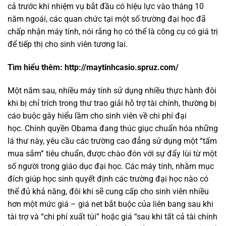
cả trước khi nhiệm vụ bắt đầu có hiệu lực vào tháng 10
năm ngoái, các quan chức tại một số trường đại học đã
chấp nhận máy tính, nói rằng họ có thể là công cụ có giá trị
để tiếp thị cho sinh viên tương lai.
Tìm hiểu thêm: http://maytinhcasio.spruz.com/
Một năm sau, nhiều máy tính sử dụng nhiều thực hành đôi
khi bị chỉ trích trong thư trao giải hỗ trợ tài chính, thường bị
cáo buộc gây hiểu lầm cho sinh viên về chi phí đại
học. Chính quyền Obama đang thúc giục chuẩn hóa những
lá thư này, yêu cầu các trường cao đẳng sử dụng một “tấm
mua sắm” tiêu chuẩn, được chào đón với sự đẩy lùi từ một
số người trong giáo dục đại học. Các máy tính, nhằm mục
đích giúp học sinh quyết định các trường đại học nào có
thể đủ khả năng, đôi khi sẽ cung cấp cho sinh viên nhiều
hơn một mức giá – giá net bắt buộc của liên bang sau khi
tài trợ và “chi phí xuất túi” hoặc giá “sau khi tất cả tài chính