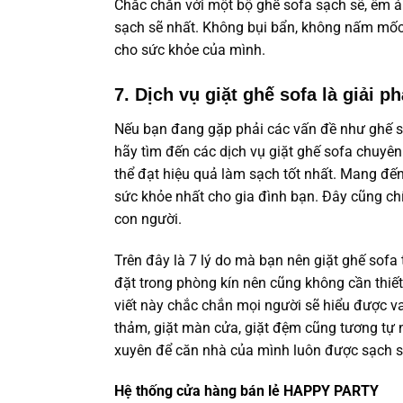
Chắc chắn với một bộ ghế sofa sạch sẽ, êm á
sạch sẽ nhất. Không bụi bẩn, không nấm mốc,
cho sức khỏe của mình.
7. Dịch vụ giặt ghế sofa là giải p
Nếu bạn đang gặp phải các vấn đề như ghế sof
hãy tìm đến các dịch vụ giặt ghế sofa chuyên 
thể đạt hiệu quả làm sạch tốt nhất. Mang đế
sức khỏe nhất cho gia đình bạn. Đây cũng ch
con người.
Trên đây là 7 lý do mà bạn nên giặt ghế sof
đặt trong phòng kín nên cũng không cần thiết 
viết này chắc chắn mọi người sẽ hiểu được vai 
thảm, giặt màn cửa, giặt đệm cũng tương tự 
xuyên để căn nhà của mình luôn được sạch sẽ
Hệ thống cửa hàng bán lẻ HAPPY PARTY