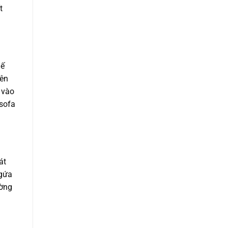
t
hế
nên
 vào
 sofa
át
ngứa
ường