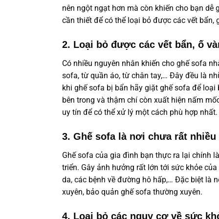
nên ngột ngạt hơn mà còn khiến cho bạn dễ gặ
cần thiết để có thể loại bỏ được các vết bẩn,
2. Loại bỏ được các vết bẩn, ố v
Có nhiều nguyên nhân khiến cho ghế sofa nhà
sofa, từ quần áo, từ chân tay,… Đây đều là n
khi ghế sofa bị bẩn hãy giặt ghế sofa để loại
bên trong và thậm chí còn xuất hiện nấm mốc 
uy tín để có thể xử lý một cách phù hợp nhất.
3. Ghế sofa là nơi chưa rất nhiều
Ghế sofa của gia đình bạn thực ra lại chính l
triển. Gây ảnh hưởng rất lớn tới sức khỏe củ
da, các bệnh về đường hô hấp,… Đặc biệt là n
xuyên, bảo quản ghế sofa thường xuyên.
4. Loại bỏ các nguy cơ về sức kh