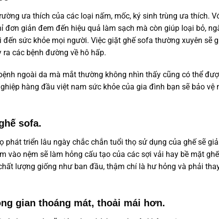
ờng ưa thích của các loại nấm, mốc, ký sinh trùng ưa thích. V
hỉ đơn giản đem đến hiệu quả làm sạch mà còn giúp loại bỏ, ng
i đến sức khỏe mọi người. Việc giặt ghế sofa thường xuyên sẽ g
y ra các bệnh đường về hô hấp.
ra bệnh ngoài da mà mắt thường không nhìn thấy cũng có thể đư
 nghiệp hàng đầu việt nam sức khỏe của gia đình bạn sẽ bảo vệ
 ghế sofa.
bọ phát triển lâu ngày chắc chắn tuổi thọ sử dụng của ghế sẽ gi
ấm vào nệm sẽ làm hỏng cấu tạo của các sợi vải hay bề mặt ghế
hất lượng giống như ban đầu, thậm chí là hư hỏng và phải tha
ng gian thoáng mát, thoải mái hơn.