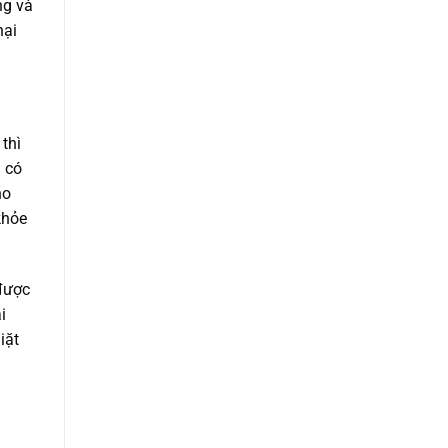
ng và
hại
thì
a có
ho
khỏe
 được
i
iặt