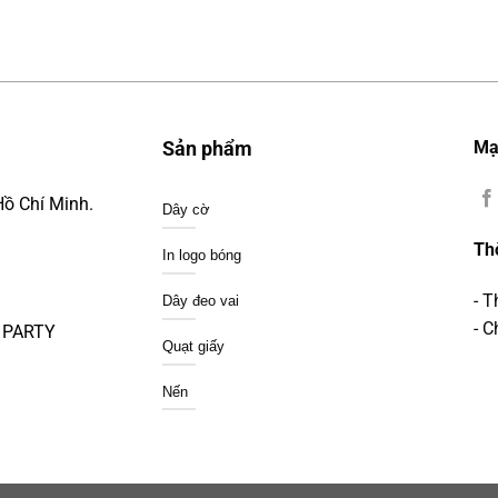
Mạ
Sản phẩm
Hồ Chí Minh.
Dây cờ
Th
In logo bóng
- 
Dây đeo vai
- C
A PARTY
Quạt giấy
Nến