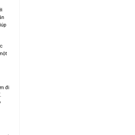
ới
ăn
iúp
ợc
 một
ảm đi
.
y