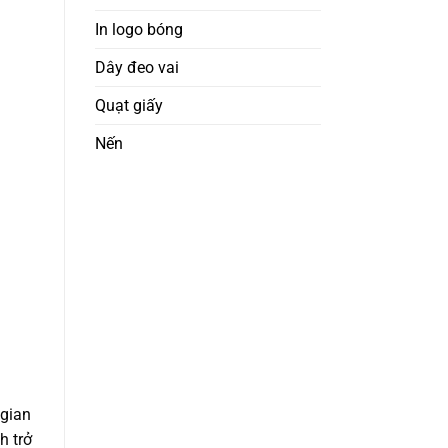
In logo bóng
Dây đeo vai
Quạt giấy
Nến
g
 gian
h trở