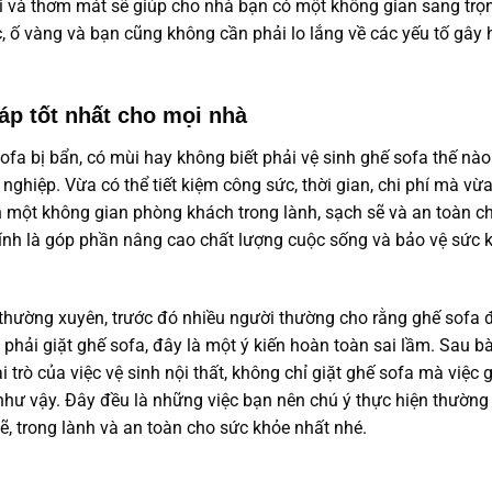
i và thơm mát sẽ giúp cho nhà bạn có một không gian sang trọ
 ố vàng và bạn cũng không cần phải lo lắng về các yếu tố gây 
háp tốt nhất cho mọi nhà
a bị bẩn, có mùi hay không biết phải vệ sinh ghế sofa thế nào 
nghiệp. Vừa có thể tiết kiệm công sức, thời gian, chi phí mà vừ
n một không gian phòng khách trong lành, sạch sẽ và an toàn c
ính là góp phần nâng cao chất lượng cuộc sống và bảo vệ sức 
a thường xuyên, trước đó nhiều người thường cho rằng ghế sofa
phải giặt ghế sofa, đây là một ý kiến hoàn toàn sai lầm. Sau bà
trò của việc vệ sinh nội thất, không chỉ giặt ghế sofa mà việc g
như vậy. Đây đều là những việc bạn nên chú ý thực hiện thường
, trong lành và an toàn cho sức khỏe nhất nhé.