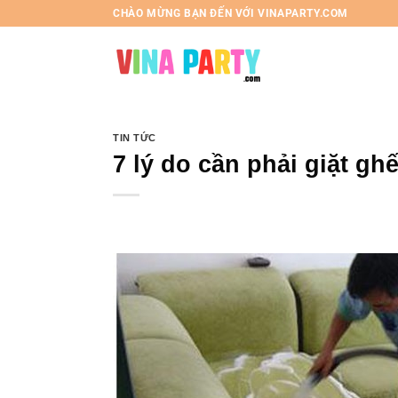
Chuyển
CHÀO MỪNG BẠN ĐẾN VỚI VINAPARTY.COM
đến
nội
dung
TIN TỨC
7 lý do cần phải giặt g