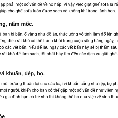
p phải một số vấn đề về hô hấp. Vì vậy việc giặt ghế sofa là rấ
 giúp cho ghế sofa luôn được sạch và không khí trong lành hơn.
àng, nấm mốc.
 bạn bị bẩn, ố vàng như đồ ăn, thức uống vô tình làm đổ lên g
hững điều rất khó có thể tránh khỏi trong cuộc sống hàng ngày, 
 bỏ các vết bẩn. Nếu để lâu ngày các vết bẩn này sẽ bị thấm sâu
rất khó để làm sạch, tốt nhất hãy tìm đến các dịch vụ giặt ghế
 vi khuẩn, dệp, bọ.
à môi trường thuận lợi cho các loại
vi khuẩn
cũng như rệp, bọ ph
a mọi người, khiến cho bạn có thể gặp một số vấn đề như viêm 
ếu gia đình bạn có trẻ nhỏ thì không thể bỏ qua việc vệ sinh th
ỏe