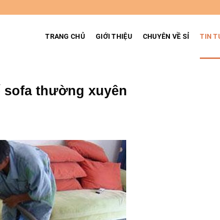
TRANG CHỦ
GIỚI THIỆU
CHUYÊN VỀ SỈ
TIN T
hế sofa thường xuyên