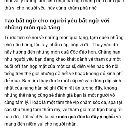
một vài ý tưởng làm sinh nhật bất ngờ mang đến cảm giác
thú vị cho người yêu, hãy cùng khám phá nhé!
Tạo bất ngờ cho người yêu bất ngờ với
những món quà tặng
Trước tiên sẽ nói về những món quà tặng, tạm quên những
chú gấu bông, lắc tay, nhẫn cặp, bóp ví đi… Thay vào đó
hãy hướng đến những món quà độc đáo hơn. Chẳng hạn
như người yêu bạn đang khao khát dành vé tham dự một
buổi off fan họp mặt của một ca sĩ, diễn viên nào đó nổi
tiếng trên thế giới nhưng đã hết vé hoặc không đủ kinh phí
để mua. Bạn tìm thấy được một cặp vé vào đúng dịp sinh
nhật của nàng hẳn sẽ ghi điểm rất ấn tượng đấy, không
những thế nàng cũng sẽ đánh giá bạn là một người vô
cùng tâm lý. Hoặc là một tấm thẻ vip chăm sóc da, spa tại
các khu trung tâm thẩm mỹ, vé tham gia một trận bóng rồi
nào đó… tất cả đều là các
món quà độc lạ đầy ý nghĩa
và
mang đến niềm vui cho người nhận.