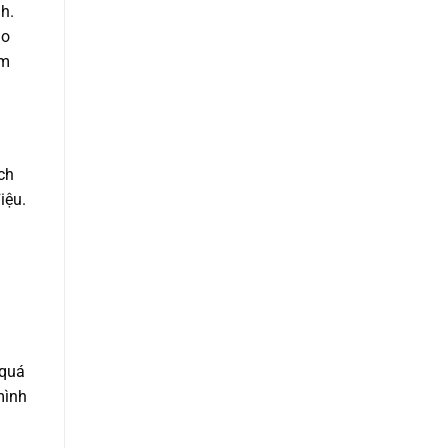
h.
áo
em
ch
iệu.
 quá
mình