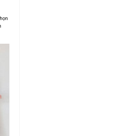
chọn
n