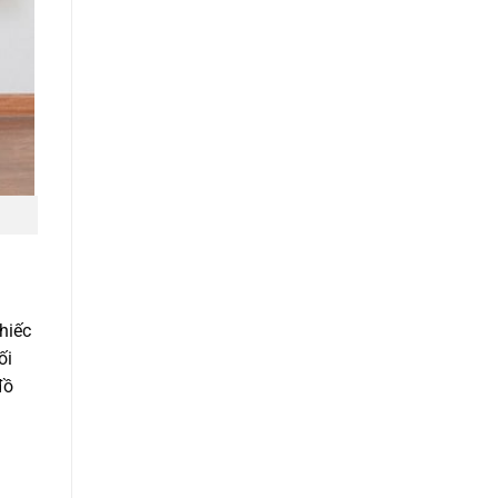
hiếc
ối
đồ