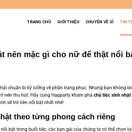
TRANG CHỦ
GIỚI THIỆU
CHUYÊN VỀ SỈ
TIN T
ật nên mặc gì cho nữ để thật nổi b
 phải chuẩn bị kỹ lưỡng về phần trang phục. Nhưng bạn không bi
rở nên thu hút. Hãy cùng Happarty khám phá
chủ tiệc sinh nhật
nh sẽ trở nên nổi bật nhất nhé!
nhật theo từng phong cách riêng
ổi bật trong buổi tiệc, các bạn gái của chúng ta có thể chọn lự