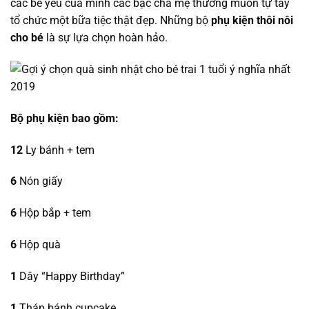
các bé yêu của mình các bậc cha mẹ thường muốn tự tay
tổ chức một bữa tiệc thật đẹp. Những bộ
phụ kiện thôi nôi
cho bé
là sự lựa chọn hoàn hảo.
Bộ phụ kiện bao gồm:
12
Ly bánh + tem
6
Nón giấy
6
Hộp bắp + tem
6
Hộp quà
1
Dây “Happy Birthday”
1
Tháp bánh cupcake