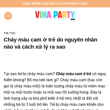
Chuyển
CHÀO MỪNG BẠN ĐẾN VỚI VINAPARTY.COM
đến
nội
dung
TIN TỨC
Chảy máu cam ở trẻ do nguyên nhân
nào và cách xử lý ra sao
Tại sao trẻ bị chảy máu cam?
Chảy máu cam ở trẻ
có nguy
hiểm không? Bố mẹ nên làm gì?
Chảy máu cam (hay còn
gọi là chảy máu mũi) là hiện tượng chảy máu từ niêm mạc
mũi ra mũi trước hoặc ra mũi sau rồi xuống họng. Đây là
tình trạng xảy ra khá phổ biến ở trẻ nhỏ, nhất là đối với
những trẻ từ 3 tuổi trở lên.
Trẻ bị chảy máu cam
khiến cho