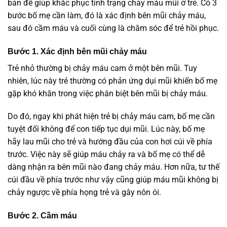
bản để giúp khắc phục tình trạng chảy máu mũi ở trẻ. Có 3
bước bố mẹ cần làm, đó là xác định bên mũi chảy máu,
sau đó cầm máu và cuối cùng là chăm sóc để trẻ hồi phục.
Bước 1. Xác định bên mũi chảy máu
Trẻ nhỏ thường bị chảy máu cam ở một bên mũi. Tuy
nhiên, lúc này trẻ thường có phản ứng dụi mũi khiến bố mẹ
gặp khó khăn trong việc phân biệt bên mũi bị chảy máu.
Do đó, ngay khi phát hiện trẻ bị chảy máu cam, bố mẹ cần
tuyệt đối không để con tiếp tục dụi mũi. Lúc này, bố mẹ
hãy lau mũi cho trẻ và hướng đầu của con hơi cúi về phía
trước. Việc này sẽ giúp máu chảy ra và bố mẹ có thể dễ
dàng nhận ra bên mũi nào đang chảy máu. Hơn nữa, tư thế
cúi đầu về phía trước như vậy cũng giúp máu mũi không bị
chảy ngược về phía họng trẻ và gây nôn ói.
Bước 2. Cầm máu