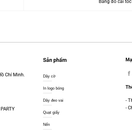
Băng đô cài tó
Mạ
Sản phẩm
Hồ Chí Minh.
Dây cờ
Th
In logo bóng
- 
Dây đeo vai
- C
A PARTY
Quạt giấy
Nến