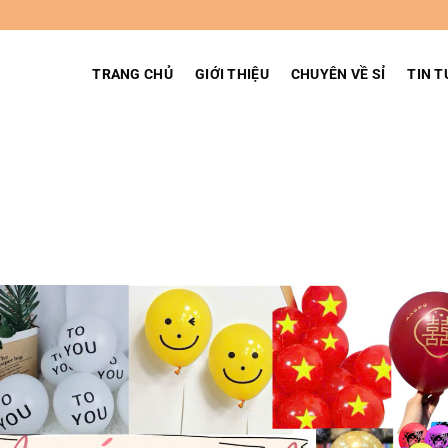
TRANG CHỦ
GIỚI THIỆU
CHUYÊN VỀ SỈ
TIN T