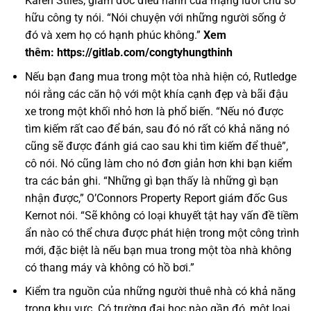
Karen Stiles, giám đốc điều hành của mạng lưới chủ sở
hữu công ty nói. “Nói chuyện với những người sống ở
đó và xem họ có hạnh phúc không.”
Xem
thêm:
https://gitlab.com/congtyhungthinh
Nếu bạn đang mua trong một tòa nhà hiện có, Rutledge
nói rằng các căn hộ với một khía cạnh đẹp và bãi đậu
xe trong một khối nhỏ hơn là phổ biến. “Nếu nó được
tìm kiếm rất cao để bán, sau đó nó rất có khả năng nó
cũng sẽ được đánh giá cao sau khi tìm kiếm để thuê”,
cô nói. Nó cũng làm cho nó đơn giản hơn khi bạn kiểm
tra các bản ghi. “Những gì bạn thấy là những gì bạn
nhận được,” O’Connors Property Report giám đốc Gus
Kernot nói. “Sẽ không có loại khuyết tật hay vấn đề tiềm
ẩn nào có thể chưa được phát hiện trong một công trình
mới, đặc biệt là nếu bạn mua trong một tòa nhà không
có thang máy và không có hồ bơi.”
Kiểm tra nguồn của những người thuê nhà có khả năng
trong khu vực. Có trường đại học nào gần đó, một loại