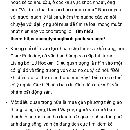
hoặc sẽ có nhu cầu, ở các khu vực khác nhau”, ông
nói. “Và đó là loại tài sản bạn muốn mua.” Nói chuyện
với người quản lý tài sản, kiểm tra quảng cáo và nói
chuyện với đại lý người mua để tìm ra loại mong muốn
nhất hiện nay và cho tương lai.
Tìm hiểu
thêm:
https://congtyhungthinh.podbean.com/
Không chỉ nhìn vào lợi nhuận cho thuê có khả năng, nói
Clare Rutledge, cố vấn bán hàng cao cấp tại Urban
Living bởi LJ Hooker. “Điều quan trọng là nhìn vào một
cái gì đó về tăng trưởng vốn của nó quá,” cô nói. “Đôi
khi điều đó có thể quan trọng như vậy.” Điều đó có thể
có ý nghĩa đặc biệt nếu bạn dự định tiêu cực một sản
phẩm bất động sản.
Một điều quan trọng nữa là mua gần phương tiện giao
thông công cộng, David Wayne, người vừa mới bán
thành công một căn hộ đầu tư ở ngoại ô phía đông nơi
anh đang sống, và hiện đang tích cực tìm kiếm kế