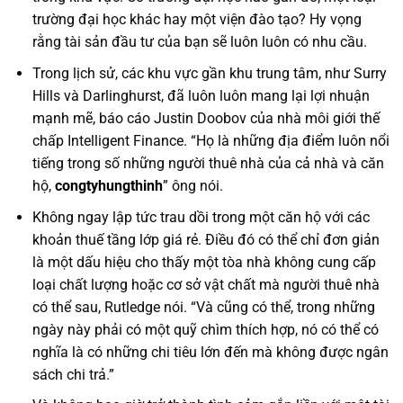
trường đại học khác hay một viện đào tạo? Hy vọng
rằng tài sản đầu tư của bạn sẽ luôn luôn có nhu cầu.
Trong lịch sử, các khu vực gần khu trung tâm, như Surry
Hills và Darlinghurst, đã luôn luôn mang lại lợi nhuận
mạnh mẽ, báo cáo Justin Doobov của nhà môi giới thế
chấp Intelligent Finance. “Họ là những địa điểm luôn nổi
tiếng trong số những người thuê nhà của cả nhà và căn
hộ,
congtyhungthinh
” ông nói.
Không ngay lập tức trau dồi trong một căn hộ với các
khoản thuế tầng lớp giá rẻ. Điều đó có thể chỉ đơn giản
là một dấu hiệu cho thấy một tòa nhà không cung cấp
loại chất lượng hoặc cơ sở vật chất mà người thuê nhà
có thể sau, Rutledge nói. “Và cũng có thể, trong những
ngày này phải có một quỹ chìm thích hợp, nó có thể có
nghĩa là có những chi tiêu lớn đến mà không được ngân
sách chi trả.”