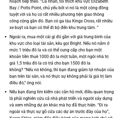
hoạch tiếp theo. “Cá nhân, tôi thích khu vực Elizabeth
Bay / Potts Point, chủ yếu bởi vì nó là một cộng đồng
tuyệt vời và họ có rất nhiều phương tiện giao thông
công cộng gần đó. Bạn có ga tàu Kings Cross, rất nhiều
xe buýt và bạn có thể đi bộ đến khu trung tâm. ”
Ngoài ra, mua một cái gì đó gần với giá trung bình của
khu vực cho loại tài sản, kêu gọi Bright. Nếu nó nằm ở
mức 1 triệu đô la và có thể cung cấp cho bạn một
khoản tiền thuê 1000 đô la một tuần, một ngôi nhà trị
giá 1,5 triệu đô la có trả cho bạn 1500 đô la
không? “Nếu nó không, thì bạn đang giảm lợi nhuận của
bạn trên tài sản, và nó thực sự không phải là giá trị làm
điều đó,” ông nói.
Nếu bạn đang tìm kiếm các căn hộ mới, điều quan trọng
là phải nghiên cứu cả nhà phát triển và người xây dựng
và xem những dự án khác mà họ đã thực hiện. “Đi ra
ngoài và thực sự gõ cửa các dự án trước đây của họ”,