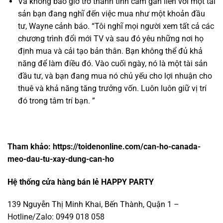
Và không bao giờ trở thành tình cảm gắn liền với một tài
sản bạn đang nghĩ đến việc mua như một khoản đầu
tư, Wayne cảnh báo. “Tôi nghĩ mọi người xem tất cả các
chương trình đổi mới TV và sau đó yêu những nơi họ
định mua và cải tạo bản thân. Bạn không thể đủ khả
năng để làm điều đó. Vào cuối ngày, nó là một tài sản
đầu tư, và bạn đang mua nó chủ yếu cho lợi nhuận cho
thuê và khả năng tăng trưởng vốn. Luôn luôn giữ vị trí
đó trong tâm trí bạn. ”
Tham khảo: https://toidenonline.com/can-ho-canada-
meo-dau-tu-xay-dung-can-ho
Hệ thống cửa hàng bán lẻ HAPPY PARTY
139 Nguyễn Thị Minh Khai, Bến Thành, Quận 1 –
Hotline/Zalo: 0949 018 058